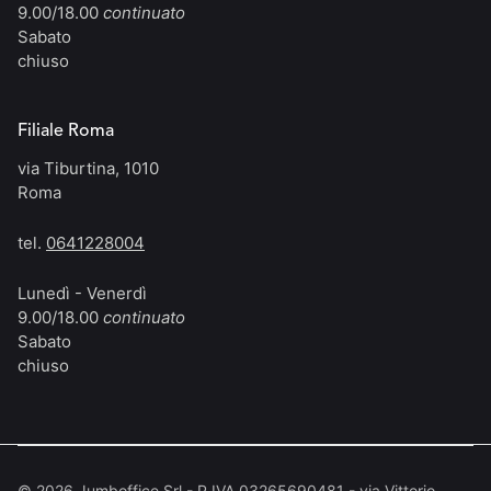
9.00/18.00
continuato
Sabato
chiuso
Filiale Roma
via Tiburtina, 1010
Roma
tel.
0641228004
Lunedì - Venerdì
9.00/18.00
continuato
Sabato
chiuso
©
2026
Jumboffice Srl - P.IVA 03265690481 - via Vittorio