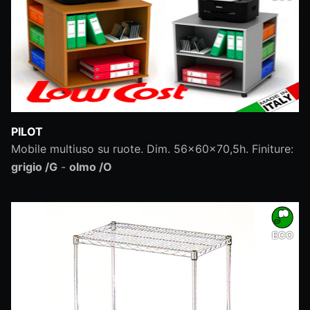
PILOT
Mobile multiuso su ruote. Dim. 56x60x70,5h. Finiture:
grigio /G
-
olmo /O
ECO