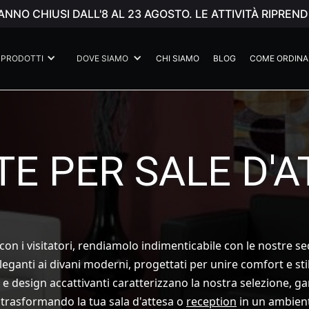
ANNO CHIUSI DALL'8 AL 23 AGOSTO. LE ATTIVITÀ RIPR
PRODOTTI
DOVE SIAMO
CHI SIAMO
BLOG
COME ORDINA
E PER SALE D'
 con i visitatori, rendiamolo indimenticabile con le nostre se
eleganti ai divani moderni, progettati per unire comfort e sti
à e design accattivanti caratterizzano la nostra selezione, 
n, trasformando la tua sala d'attesa o
reception
in un ambient