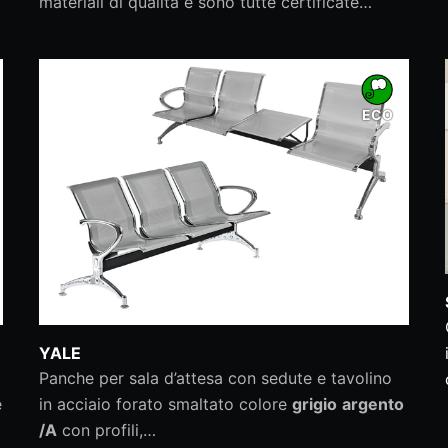
materiali di qualità e sono tutte certificate…
ECO
YALE
Panche per sala d’attesa con sedute e tavolino
e
in acciaio forato smaltato colore
grigio
argento
/A
con profili,…