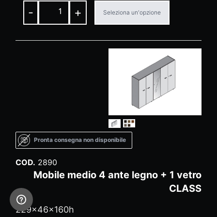
-
+
Seleziona un'opzione
Pronta consegna non disponibile
COD.
2890
Mobile medio 4 ante legno + 1 vetro
CLASS
229x46x160h