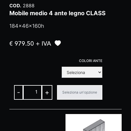
COD.
2888
Mobile medio 4 ante legno CLASS
184x46x160h
€ 979.50 + IVA
COLORI ANTE
-
+
Seleziona un'opzione