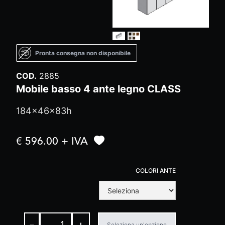
Pronta consegna non disponibile
COD.
2885
Mobile basso 4 ante legno CLASS
184x46x83h
€ 596.00 + IVA
COLORI ANTE
-
+
Seleziona un'opzione