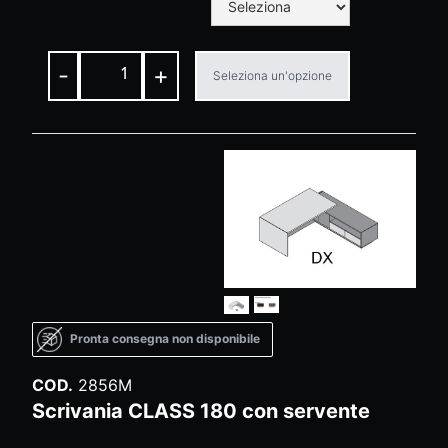
-
+
Seleziona un'opzione
Pronta consegna non disponibile
COD.
2856M
Scrivania CLASS 180 con servente