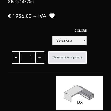
210x218x75h
€ 1956.00 + IVA
COLORE
-
+
Seleziona un'opzione