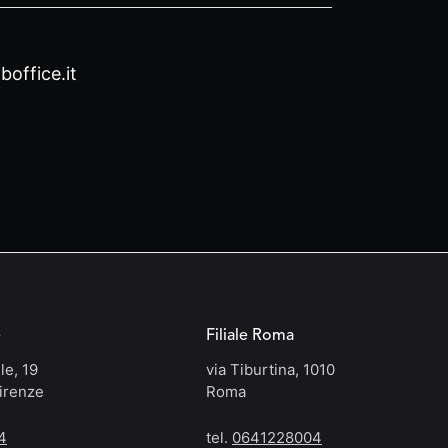
office.it
e
Filiale Roma
le, 19
via Tiburtina, 1010
irenze
Roma
4
tel.
0641228004