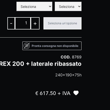
-
+
Seleziona un'opzione
Pronta consegna non disponibile
COD.
8769
REX 200 + laterale ribassato
240x190x75h
€ 617.50 + IVA