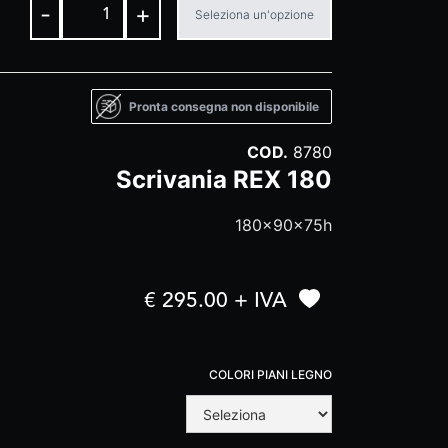
-
+
Seleziona un'opzione
Pronta consegna non disponibile
COD.
8780
Scrivania REX 180
180x90x75h
€ 295.00 + IVA
COLORI PIANI LEGNO