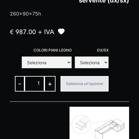
servente (dx/sx)
260x90x75h
€ 987.00 + IVA
COLORI PIANI LEGNO
DX/SX
-
+
Seleziona un'opzione