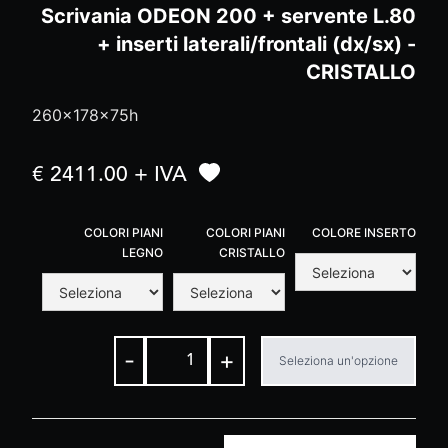
Scrivania ODEON 200 + servente L.80
+ inserti laterali/frontali (dx/sx) -
CRISTALLO
260x178x75h
€ 2411.00 + IVA
COLORI PIANI
COLORI PIANI
COLORE INSERTO
LEGNO
CRISTALLO
-
+
Seleziona un'opzione