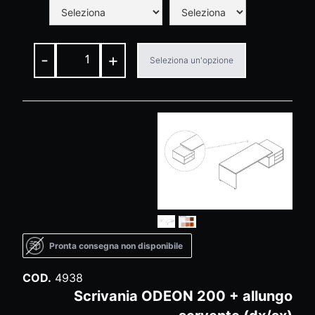
-
+
Seleziona un'opzione
Pronta consegna non disponibile
COD.
4938
Scrivania ODEON 200 + allungo