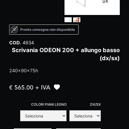
Pronta consegna non disponibile
COD.
4934
Scrivania ODEON 200 + allungo basso
(dx/sx)
240x90x75h
€ 565.00 + IVA
COLORI PIANI LEGNO
DX/SX