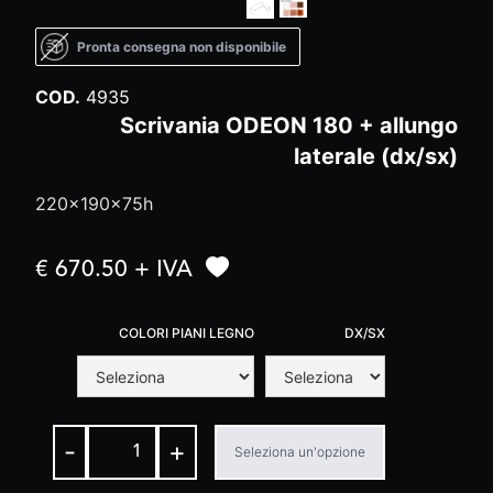
Pronta consegna non disponibile
COD.
4935
Scrivania ODEON 180 + allungo
laterale (dx/sx)
220x190x75h
€ 670.50 + IVA
COLORI PIANI LEGNO
DX/SX
-
+
Seleziona un'opzione