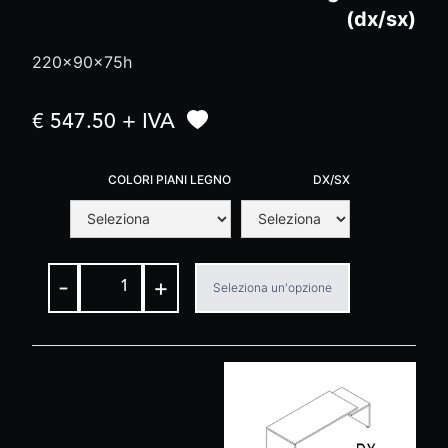
(dx/sx)
220x90x75h
€ 547.50 + IVA
COLORI PIANI LEGNO
DX/SX
-
+
Seleziona un'opzione