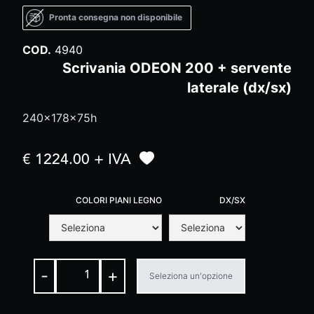
Pronta consegna non disponibile
COD.
4940
Scrivania ODEON 200 + servente
laterale (dx/sx)
240x178x75h
€ 1224.00 + IVA
COLORI PIANI LEGNO
DX/SX
-
+
Seleziona un'opzione