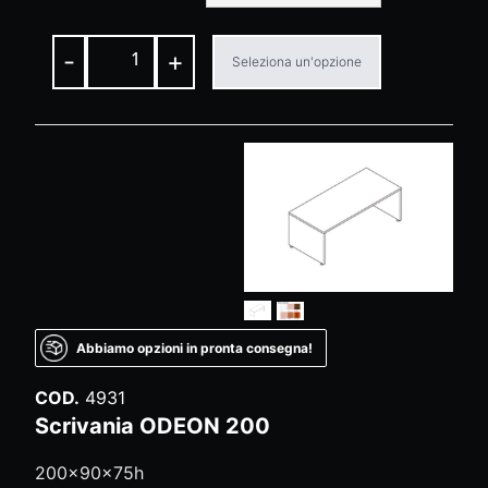
-
+
Seleziona un'opzione
Abbiamo opzioni in pronta consegna!
COD.
4931
Scrivania ODEON 200
200x90x75h