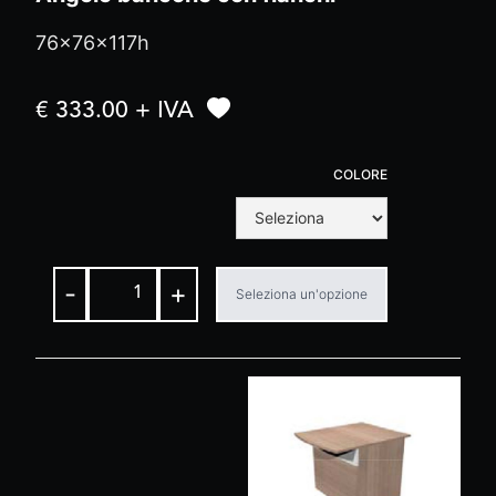
76x76x117h
€ 333.00 + IVA
COLORE
-
+
Seleziona un'opzione