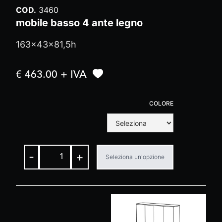
COD.
3460
mobile basso 4 ante legno
163x43x81,5h
€ 463.00 + IVA
COLORE
-
+
Seleziona un'opzione