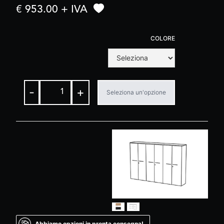
€ 953.00 + IVA
COLORE
-
+
Seleziona un'opzione
Abbiamo opzioni in pronta consegna!