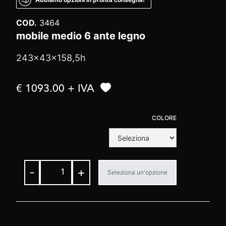
COD.
3464
mobile medio 6 ante legno
243x43x158,5h
€ 1093.00 + IVA
COLORE
-
+
Seleziona un'opzione