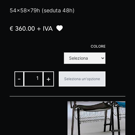
54x58x79h (seduta 48h)
€ 360.00 + IVA
COLORE
-
+
Seleziona un'opzione