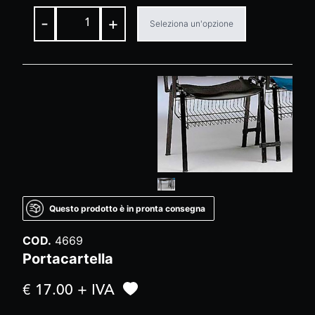
-
+
Seleziona un'opzione
Questo prodotto è in pronta consegna
COD.
4669
Portacartella
€ 17.00 + IVA