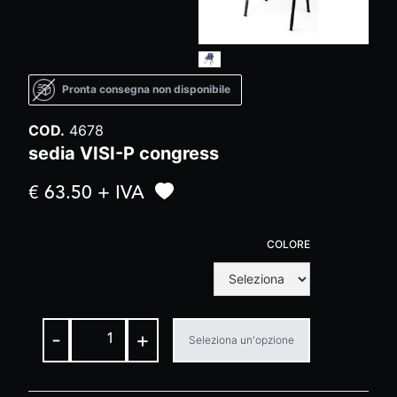
Pronta consegna non disponibile
COD.
4678
sedia VISI-P congress
€ 63.50 + IVA
COLORE
-
+
Seleziona un'opzione