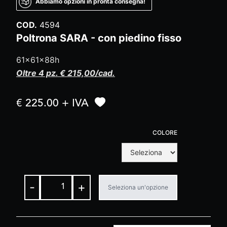
Abbiamo opzioni in pronta consegna!
COD.
4594
Poltrona SARA - con piedino fisso
61x61x88h
Oltre 4 pz. € 215,00/cad.
€ 225.00 + IVA
COLORE
-
+
Seleziona un'opzione