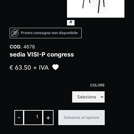
Pronta consegna non disponibile
COD.
4678
sedia VISI-P congress
€ 63.50 + IVA
COLORE
-
+
Seleziona un'opzione