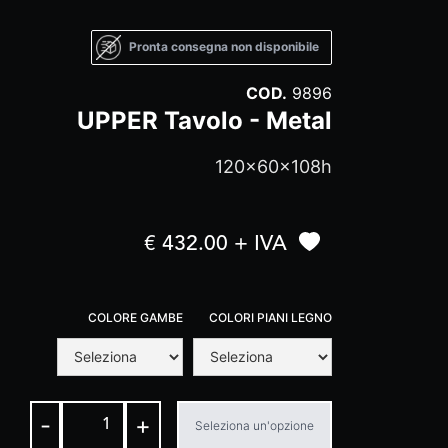
Pronta consegna non disponibile
COD.
9896
UPPER Tavolo - Metal
120x60x108h
€ 432.00 + IVA
COLORE GAMBE
COLORI PIANI LEGNO
-
+
Seleziona un'opzione