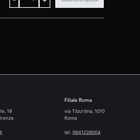
e
Filiale Roma
le, 19
via Tiburtina, 1010
irenze
Roma
4
tel.
0641228004