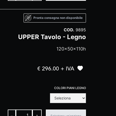
Pronta consegna non disponibile
COD.
9895
UPPER Tavolo - Legno
120x50x110h
€ 296.00 + IVA
COLORI PIANI LEGNO
-
+
Seleziona un'opzione