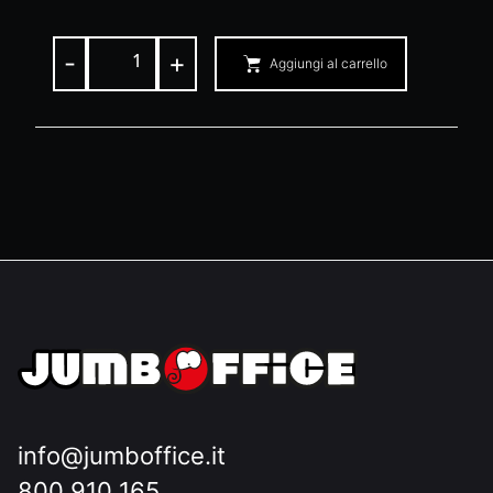
-
+
Aggiungi al carrello
info@jumboffice.it
800 910 165