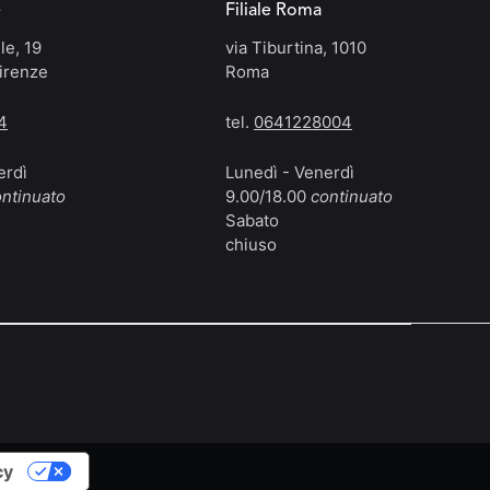
e
Filiale Roma
le, 19
via Tiburtina, 1010
irenze
Roma
4
tel.
0641228004
erdì
Lunedì - Venerdì
ntinuato
9.00/18.00
continuato
Sabato
chiuso
cy