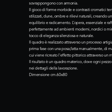
sovrappongono con armonia.
Il gioco di forme morbide e contrasti cromatici t
stilizzati, dune, ombre e rilievi naturali, creando 
equilibrio e radicamento. L’opera, essenziale e raff
perfettamente ad ambienti moderni, nordici o min
tocco di eleganza silenziosa e naturale.
Il quadro è realizzato attraverso un processo arti
prima fase con una posa,fatta manualmente, di ma
cui viene ricreato l'effetto pittorico attraverso un
Il risultato è un quadro materico, dove ogni pezzo s
nei dettagli della lavorazione.
Dimensione cm.60x80