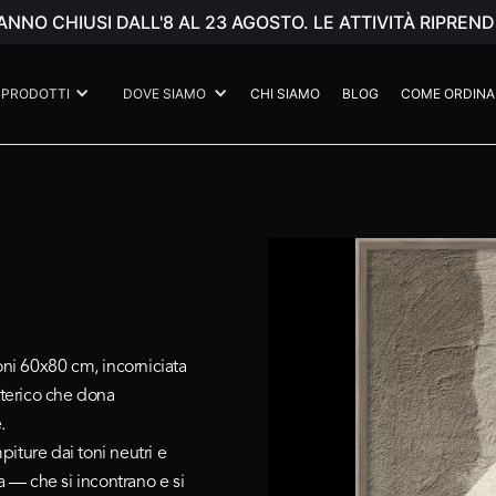
ANNO CHIUSI DALL'8 AL 23 AGOSTO. LE ATTIVITÀ RIPR
PRODOTTI
DOVE SIAMO
CHI SIAMO
BLOG
COME ORDINA
oni 60x80 cm, incorniciata
aterico che dona
.
iture dai toni neutri e
a — che si incontrano e si