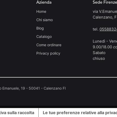
Azienda
Sede Firenz
via V.Emanue
Home
Calenzano, F
Chi siamo
Blog
tel.
0558832
Catalogo
Lunedì - Ven
Come ordinare
9.00/18.00
co
Sabato
Privacy policy
chiuso
io Emanuele, 19 - 50041 - Calenzano FI
iva sulla raccolta
Le tue preferenze relative alla priva