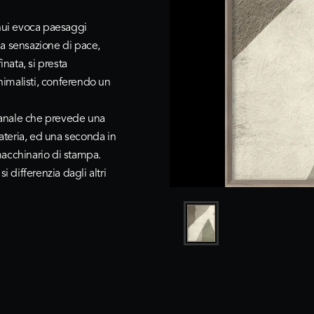
enui evoca paesaggi
una sensazione di pace,
inata, si presta
imalisti, conferendo un
gianale che prevede una
teria, ed una seconda in
 macchinario di stampa.
i differenzia dagli altri