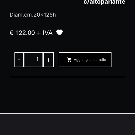
c/altoparlante
Diam.cm.20x125h
€ 122.00 + IVA
-
+
Aggiungi al carrello