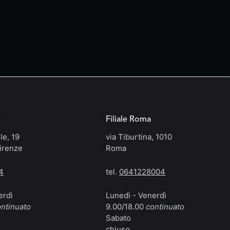
e
Filiale Roma
le, 19
via Tiburtina, 1010
irenze
Roma
4
tel.
0641228004
erdì
Lunedì - Venerdì
ntinuato
9.00/18.00
continuato
Sabato
chiuso