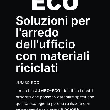
Soluzioni per
l'arredo
dell'ufficio
con materiali
riciclati
JUMBO ECO
Il marchio
JUMBO-ECO
identifica i nostri
prodotti che possono garantire specifiche
qualità ecologiche perchè realizzati con
componenti per almeno il
90/95%