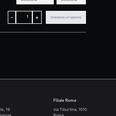
-
+
Seleziona un'opzione
e
Filiale Roma
le, 19
via Tiburtina, 1010
irenze
Roma