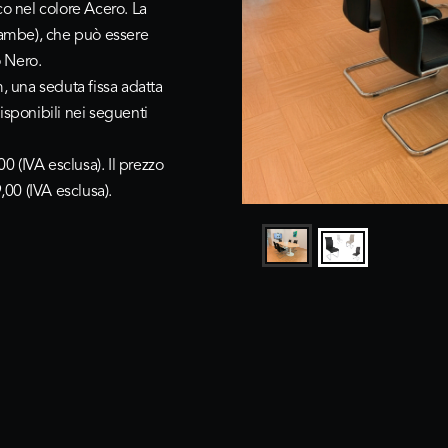
co nel colore
Acero
. La
(gambe), che può essere
o
Nero
.
, una seduta fissa adatta
 disponibili nei seguenti
00
(IVA esclusa). Il prezzo
,00 (IVA esclusa).